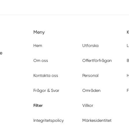
Meny
Hem
Utforska
L
de
Om oss
Offertförfrågan
B
Kontakta oss
Personal
H
Frågor & Svar
Områden
F
Filter
Villkor
Integritetspolicy
Märkesidentitet