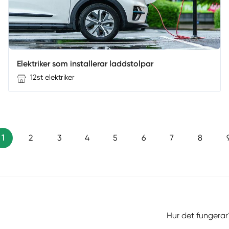
Elektriker som installerar laddstolpar
12st elektriker
1
2
3
4
5
6
7
8
Hur det fungerar