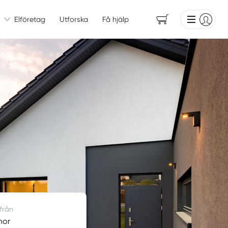
Elföretag
Utforska
Få hjälp
 från
rmor