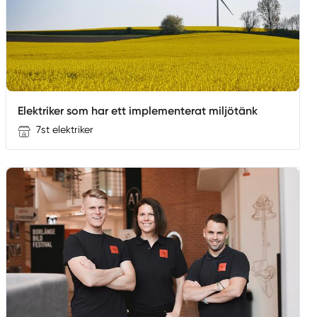
Elektriker som har ett implementerat miljötänk
7st elektriker