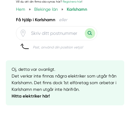
Vill du att din firma ska synas här?
Registrera här
!
Hem
»
Blekinge län
»
Karlshamn
Få hjälp i Karlshamn
eller
Psst, använd din position vetja!
Oj, detta var ovanligt.
Det verkar inte finnas några elektriker som utgår från
Karlshamn. Det finns dock 1st elföretag som arbetar i
Karlshamn men utgår inte härifrån.
Hitta elektriker här!