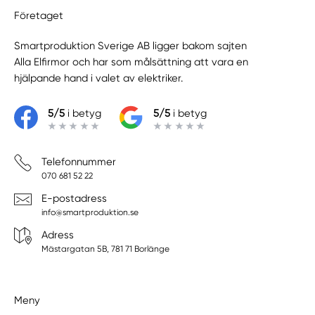
Företaget
Smartproduktion Sverige AB ligger bakom sajten
Alla Elfirmor
och har som målsättning att vara en
hjälpande hand i valet av elektriker.
5/5
i betyg
5/5
i betyg
Telefonnummer
070 681 52 22
E-postadress
info@smartproduktion.se
Adress
Mästargatan 5B, 781 71 Borlänge
Meny