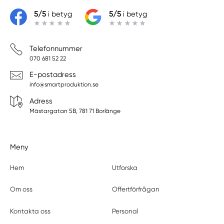
5/5
i betyg
5/5
i betyg
Telefonnummer
070 681 52 22
E-postadress
info@smartproduktion.se
Adress
Mästargatan 5B, 781 71 Borlänge
Meny
Hem
Utforska
Om oss
Offertförfrågan
Kontakta oss
Personal